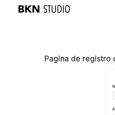
Ir
al
contenido
Pagina de registro 
N
A