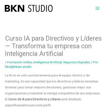
Ir
al
contenido
Curso IA para Directivos y Líderes
— Transforma tu empresa con
Inteligencia Artificial
/
Formación Online
,
Inteligencia Artificial
,
Negocios Digitales
/ Por
bkn@bikain.studio
La IA no es solo una herramienta para el equipo técnico o de
marketing. Es una capacidad que los directivos y líderes necesitan
dominar para tomar mejores decisiones, gestionar mejor sus
organizaciones y mantener la ventaja competitiva de sus empresas.
El
Curso de IA para Directivos y Líderes
está diseñado
específicamente para este perfil.