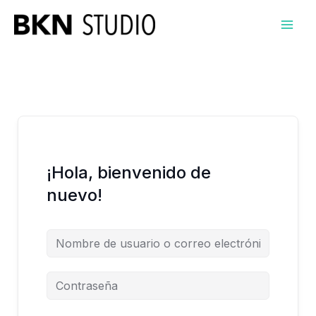
Ir
al
contenido
¡Hola, bienvenido de
nuevo!