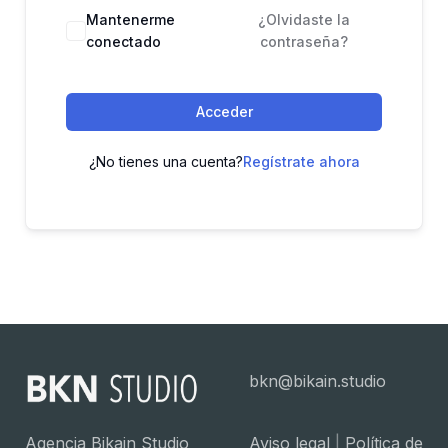
Mantenerme
¿Olvidaste la
conectado
contraseña?
Acceder
¿No tienes una cuenta?
Regístrate ahora
bkn@bikain.studio
Agencia Bikain Studio
Aviso legal
|
Política de