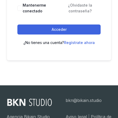
Mantenerme
¿Olvidaste la
conectado
contraseña?
Acceder
¿No tienes una cuenta?
Regístrate ahora
bkn@bikain.studio
Agencia Bikain Studio
Aviso legal
|
Política de