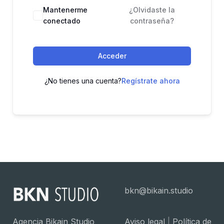
Mantenerme
¿Olvidaste la
conectado
contraseña?
Acceder
¿No tienes una cuenta?
Regístrate ahora
bkn@bikain.studio
Agencia Bikain Studio
Aviso legal
|
Política de