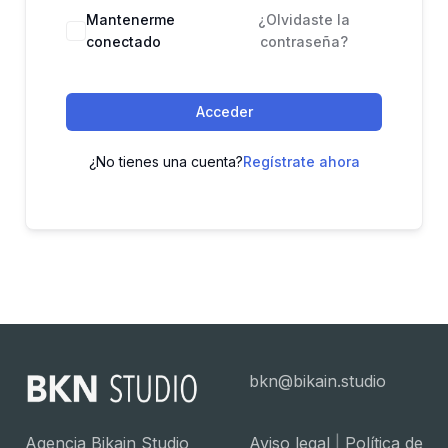
Mantenerme
¿Olvidaste la
conectado
contraseña?
Acceder
¿No tienes una cuenta?
Regístrate ahora
bkn@bikain.studio
Agencia Bikain Studio
Aviso legal
|
Política de