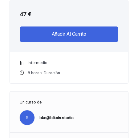
47
€
Añadir Al Carrito
Intermedio
8
horas
Duración
Un curso de
B
bkn@bikain.studio