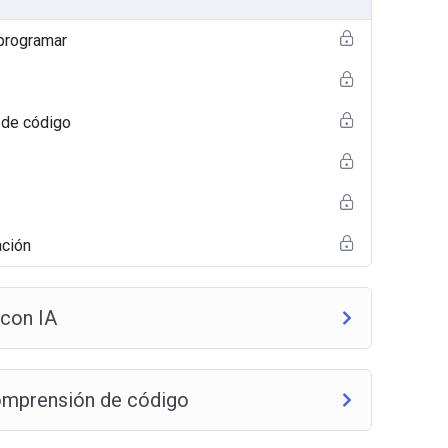
 programar
 de código
ación
 con IA
omprensión de código