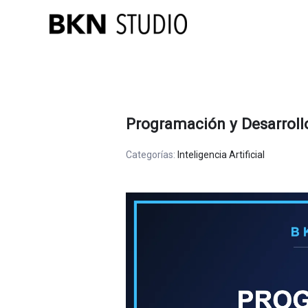
Ir
al
contenido
Programación y Desarrollo
Categorías:
Inteligencia Artificial