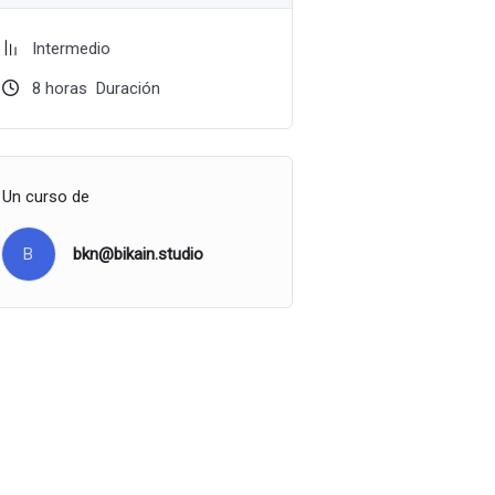
Intermedio
8
horas
Duración
Un curso de
B
bkn@bikain.studio