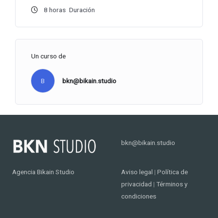
8
horas
Duración
Un curso de
B
bkn@bikain.studio
bkn@bikain.studio
Agencia Bikain Studio
Aviso legal
|
Política de
privacidad
|
Términos y
condiciones