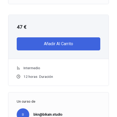
47
€
Añadir Al Carrito
Intermedio
12
horas
Duración
Un curso de
B
bkn@bikain.studio